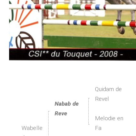
Quidam de
Revel
Nabab de
Reve
Melodie en
Wabelle
Fa