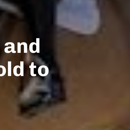
 and
ld to