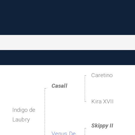
Caretino
Casall
Kira XVII
Indigo de
Laubry
Skippy II
Venus De