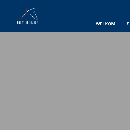
WELKOM
S